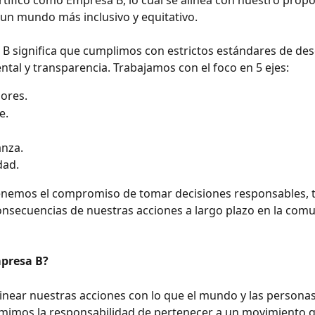
rtificó como Empresa B, lo cual se alinea con nuestro propó
 un mundo más inclusivo y equitativo. 
 B significa que cumplimos con estrictos estándares de d
ental y transparencia. Trabajamos con el foco en 5 ejes: 
ores.
e.
nza.
ad. 
enemos el compromiso de tomar decisiones responsables, 
onsecuencias de nuestras acciones a largo plazo en la comu
presa B?
near nuestras acciones con lo que el mundo y las personas
mimos la responsabilidad de pertenecer a un movimiento g