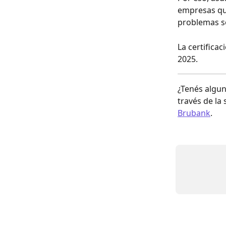
empresas que
problemas so
La certifica
2025. 
¿Tenés algun
través de la 
Brubank
. 