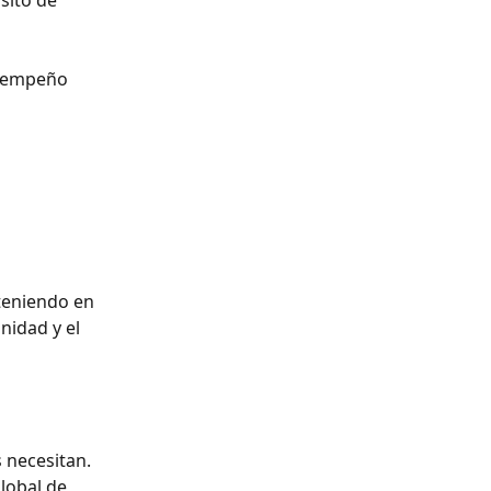
sito de 
esempeño 
teniendo en 
nidad y el 
 necesitan. 
lobal de 