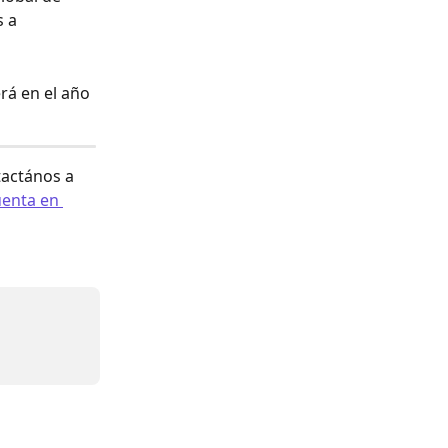
 a 
rá en el año 
actános a 
enta en 