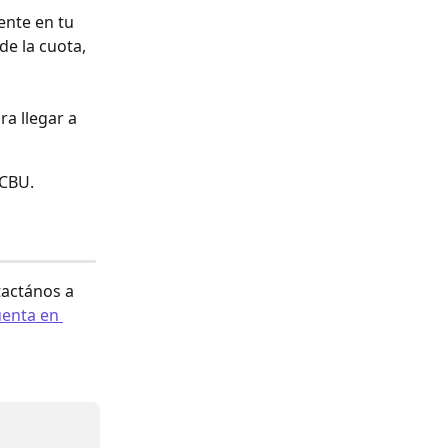
ente en tu 
e la cuota, 
a llegar a 
 CBU. 
actános a 
enta en 