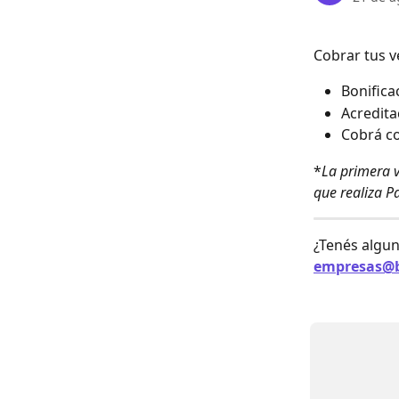
Cobrar tus v
Bonifica
Acredita
Cobrá co
*
La primera v
que realiza P
¿Tenés algun
empresas@