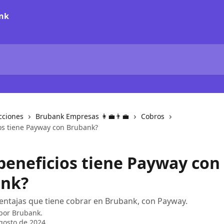
cciones
Brubank Empresas 👩‍💼👨‍💼
Cobros
os tiene Payway con Brubank?
beneficios tiene Payway con
nk?
entajas que tiene cobrar en Brubank, con Payway.
 por
Brubank.
gosto de 2024