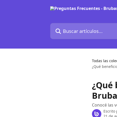
Ir al contenido principal
Buscar artículos...
Todas las cole
¿Qué benefici
¿Qué 
Bruba
Conocé las v
Escrito
21 de a