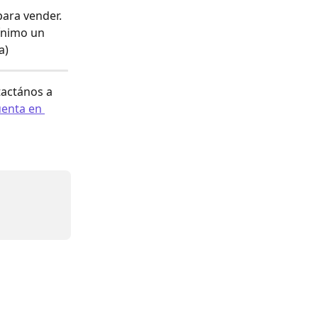
para vender. 
ínimo un 
a)
actános a 
enta en 