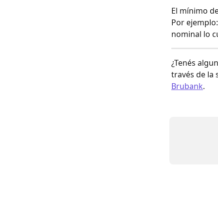
El mínimo de
Por ejemplo:
nominal lo c
¿Tenés algun
través de la 
Brubank
.