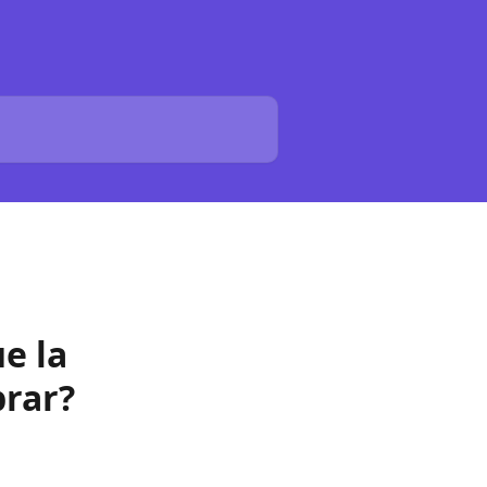
e la
prar?