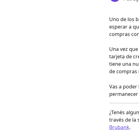
Uno de los b
esperar a que
compras con 
Una vez que 
tarjeta de c
tiene una nu
de compras m
Vas a poder h
permanecer 
¿Tenés algun
través de la 
Brubank
.