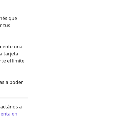
enés que 
r tus 
amente una 
 tarjeta 
e el límite 
vas a poder 
actános a 
enta en 