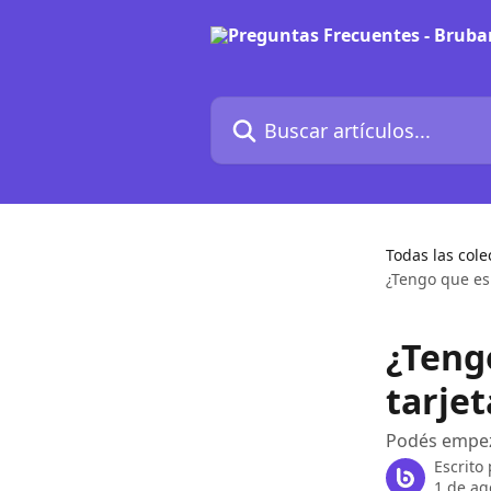
Ir al contenido principal
Buscar artículos...
Todas las cole
¿Tengo que es
¿Teng
tarje
Podés empeza
Escrito
1 de ag