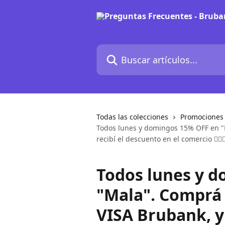
Ir al contenido principal
Buscar artículos...
Todas las colecciones
Promociones
Todos lunes y domingos 15% OFF en "M
recibí el descuento en el comercio 💇🏼‍♀
Todos lunes y 
"Mala". Comprá 
VISA Brubank, y