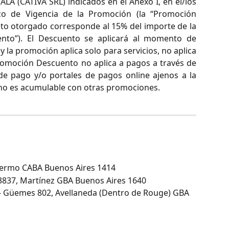
LA (CATIVA SRL) indicados en el Anexo I, en el/los
azo de Vigencia de la Promoción (la “Promoción
to otorgado corresponde al 15% del importe de la
ento”). El Descuento se aplicará al momento de
y la promoción aplica solo para servicios, no aplica
omoción Descuento no aplica a pagos a través de
s de pago y/o portales de pagos online ajenos a la
o es acumulable con otras promociones.
alermo CABA Buenos Aires 1414
3837, Martínez GBA Buenos Aires 1640
- Güemes 802, Avellaneda (Dentro de Rouge) GBA 