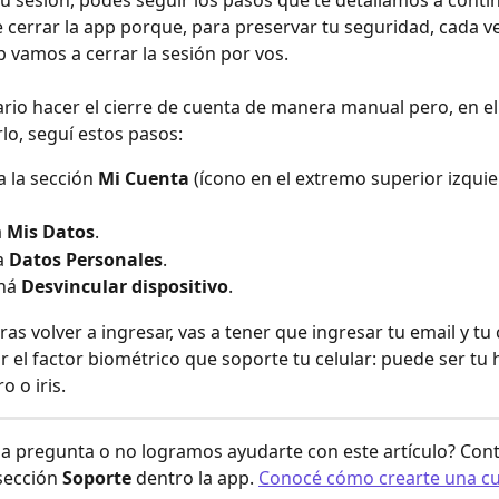
tu sesión, podés seguir los pasos que te detallamos a conti
cerrar la app porque, para preservar tu seguridad, cada v
pp vamos a cerrar la sesión por vos.
rio hacer el cierre de cuenta de manera manual pero, en el
lo, seguí estos pasos:
a la sección 
Mi Cuenta
 (ícono en el extremo superior izquie
 
Mis Datos
.
a 
Datos Personales
. 
ná 
Desvincular dispositivo
. 
s volver a ingresar, vas a tener que ingresar tu email y tu 
r el factor biométrico que soporte tu celular: puede ser tu h
ro o iris.
a pregunta o no logramos ayudarte con este artículo? Cont
sección 
Soporte
 dentro la app. 
Conocé cómo crearte una cu