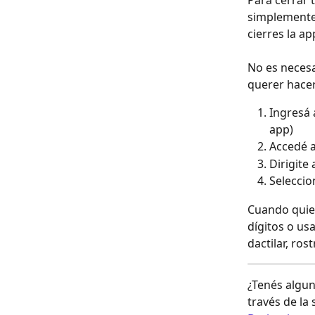
Para cerrar 
simplemente 
cierres la a
No es necesa
querer hacer
Ingresá 
app)
Accedé a
Dirigite 
Seleccio
Cuando quiera
dígitos o usa
dactilar, rost
¿Tenés algun
través de la 