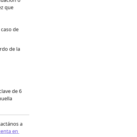
nuación o 
ez que 
 caso de 
rdo de la 
clave de 6 
uella 
actános a 
enta en 